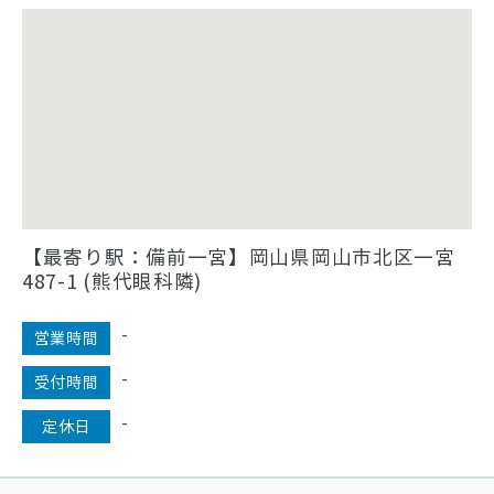
【最寄り駅：備前一宮】岡山県岡山市北区一宮
487-1 (熊代眼科隣)
-
営業時間
-
受付時間
-
定休日