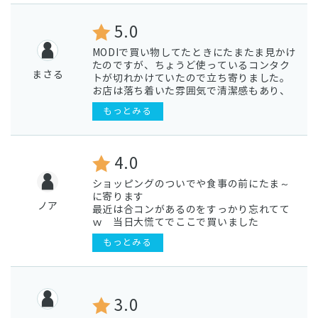
5.0
MODIで買い物してたときにたまたま見かけ
たのですが、ちょうど使っているコンタク
まさる
トが切れかけていたので立ち寄りました。
お店は落ち着いた雰囲気で清潔感もあり、
店員さんも親切に対応してくださいまし
もっとみる
た。
駅からも近く、他の買い物も一緒に出来る
ので、今度からはここで買おうかなって思
っています。
4.0
ありがとうございました。
ショッピングのついでや食事の前にたま～
に寄ります
ノア
最近は合コンがあるのをすっかり忘れてて
ｗ 当日大慌てでここで買いました
そんなに品ぞろえいいなとは思わないんだ
もっとみる
けど、場所が便利なので使ってます
3.0