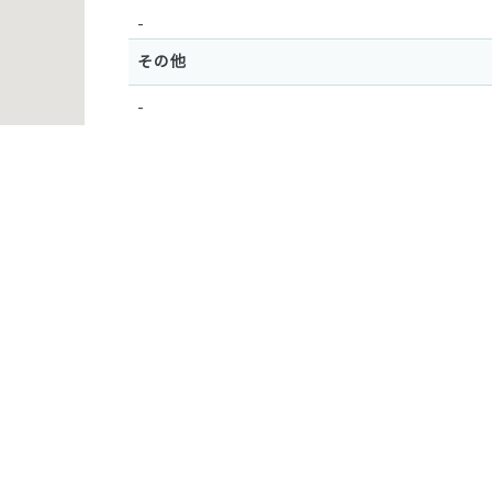
-
その他
-