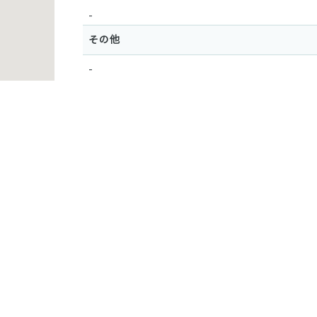
-
その他
-