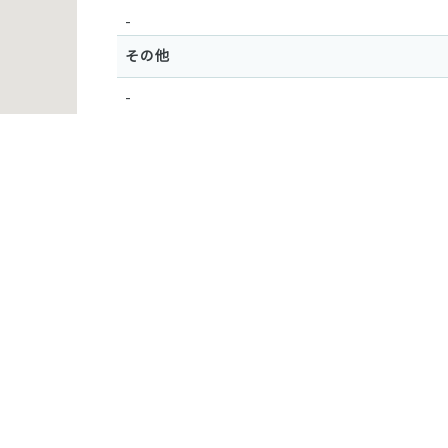
-
その他
-