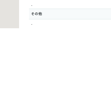
-
その他
-