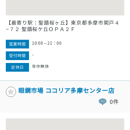
【最寄り駅：聖蹟桜ヶ丘】東京都多摩市関戸４
−７２ 聖蹟桜ケ丘ＯＰＡ２Ｆ
10:00～21：00
営業時間
-
受付時間
年中無休
定休日
眼鏡市場 ココリア多摩センター店
0件