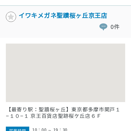
イワキメガネ聖蹟桜ヶ丘京王店
0件
【最寄り駅：聖蹟桜ヶ丘】東京都多摩市関戸１
−１０−１ 京王百貨店聖跡桜ケ丘店６Ｆ
10：00 ～ 19：30
営業時間