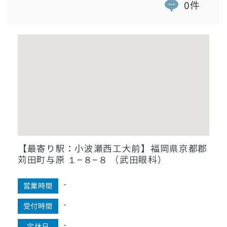
0件
【最寄り駅：小波瀬西工大前】福岡県京都郡
苅田町与原 １−８−８ （武田眼科）
-
営業時間
-
受付時間
-
定休日