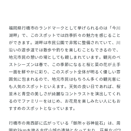
福岡県行橋市のランドマークとして挙げられるのは「今川
湖畔」で、このスポットでは四季折々の魅力を感じること
ができます。湖畔は市民公園で非常に整備されていて、川
沿いの遊歩道では散歩や釣りを楽しむこともできるので、
地元市民の憩いの場としても親しまれています。観光のベ
ストシーズンは春で、この季節になると桜と菜の花が土手
一面を鮮やかに彩り、このスポット全体が明るく優しい雰
囲気に包まれるので、地元市民はもちろん多くの観光客に
も人気のスポットといえます。天気の良い日であれば、桜
並木と青空の美しさが綺麗なコントラストを演出してくれ
るのでファミリーをはじめ、お花見を楽しみたい人にもお
すすめのスポットとなっています。
行橋市の南西部に広がっている「御所ヶ谷神籠石」は、周
囲約3kmを誇る古代山城の遺跡となっており、荘厳なパワ