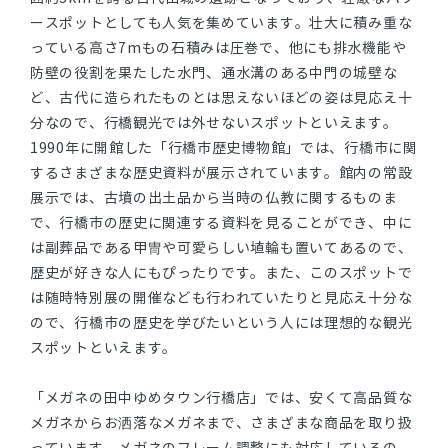
ースポットとしても人気を集めています。壮大に積み重な
っている高さ7mもの石積みは圧巻で、他にも排水機能や
防壁の役割を果たした水門、通水溝のある中門の城壁な
ど、古代に造られたものとは思えないほどの姿は見応え十
分なので、行橋観光では外せないスポットといえます。
1990年に開館した「行橋市歴史博物館」では、行橋市に関
するさまざまな歴史資料が展示されています。館内の常設
展示では、古墳の出土品から当時の仏教に関するものま
で、行橋市の歴史に関連する資料を見ることができ、中に
は副葬品である甲冑や可愛らしい埴輪も置いてあるので、
歴史が好きな人にもぴったりです。また、このスポットで
は随時特別展の開催なども行われていたりと見応え十分な
ので、行橋市の歴史を学びたいという人には理想的な観光
スポットといえます。
「メガネの田中ゆめタウン行橋店」では、安くて高品質な
メガネからお洒落なメガネまで、さまざまな商品を取り扱