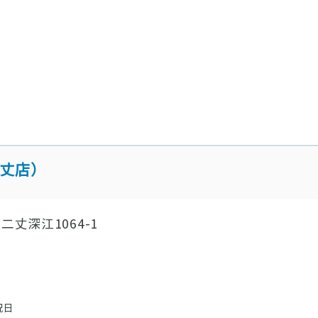
丈店）
丈深江1064-1
祝日